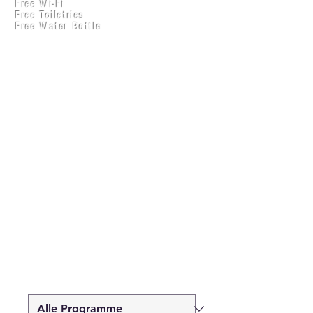
Free Wi-Fi
Practical Accounts
Free Toiletries
Cloud
Free Water Bottle
Kitchen(New)