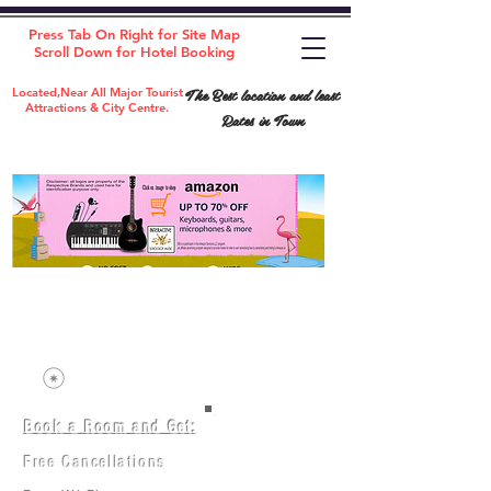
Press Tab On Right for Site Map
Scroll Down for Hotel Booking
The Best location and least
Located,Near All Major Tourist
Attractions & City Centre.
Rates in Town
Book a Room and Get:
Room(AC/NAC)
Beds in Dorm
Free Cancellations
Music Classes
City Tours
Free Breakfast
Commerce Classes