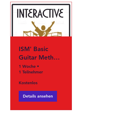
ISM' Basic
Guitar Method
(7 days Free
1 Woche
•
1 Teilnehmer
Trail)
Kostenlos
Details ansehen